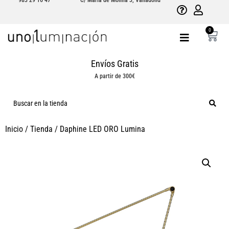
983 29 16 47
C/ María de Molina 3, Valladolid
0
Envíos Gratis
A partir de 300€
Inicio
/
Tienda
/
Daphine LED ORO Lumina