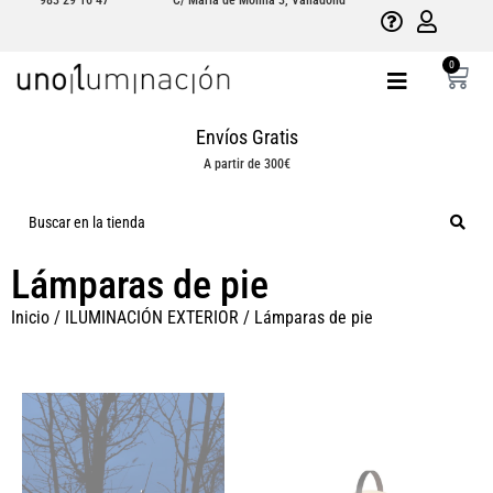
983 29 16 47
C/ María de Molina 3, Valladolid
0
Envíos Gratis
A partir de 300€
Lámparas de pie
Inicio
/
ILUMINACIÓN EXTERIOR
/ Lámparas de pie