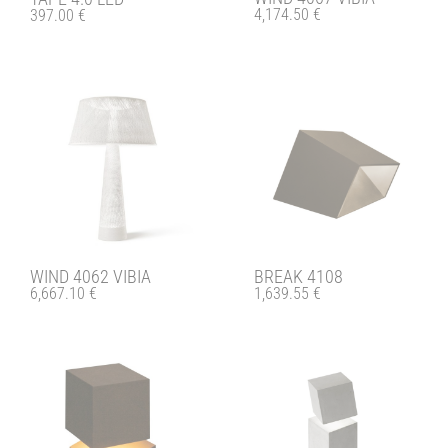
4,174.50
€
397.00
€
WIND 4062 VIBIA
BREAK 4108
6,667.10
€
1,639.55
€