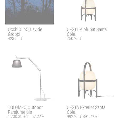
OcchiOlinO Davide
CESTITA Alubat Santa
Groppi
Cole
423.50
€
750.20
€
TOLOMEO Outdoor
CESTA Exterior Santa
Paralume pie
Cole
1,730.30
€
1,557.27
€
992.20
€
891.77
€