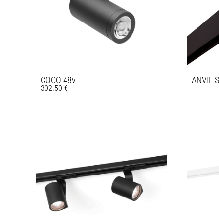
COCO 48v
ANVIL 
302.50
€