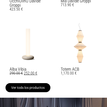
OcchiOlinO Davide
Mia Davide Groppi
Groppi
713.90
€
423.50
€
Alba Vibia
Totem ACB
290.00
€
252.00
€
1,170.00
€
Ver tods los productos