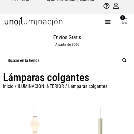
983 29 16 47
C/ María de Molina 3, Valladolid
0
Envíos Gratis
A partir de 300€
Lámparas colgantes
Inicio
/
ILUMINACIÓN INTERIOR
/ Lámparas colgantes