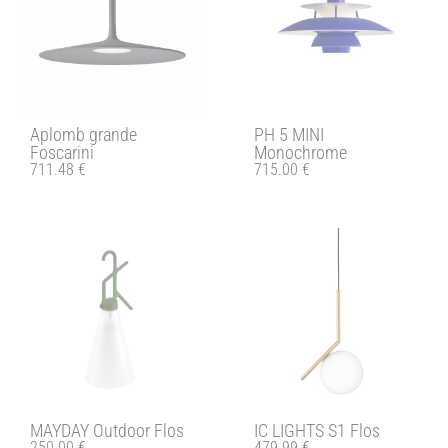
Aplomb grande
PH 5 MINI
Foscarini
Monochrome
711.48
€
715.00
€
MAYDAY Outdoor Flos
IC LIGHTS S1 Flos
250.00
€
479.99
€