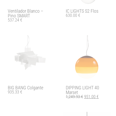
Ventilador Blanco –
IC LIGHTS S2 Flos
Pino SMART
630.00
€
537.24
€
BIG BANG Colgante
DIPPING LIGHT 40
935.33
€
Marset
1,249.93
€
951.00
€