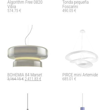
Algorithm Free 0820
Tonda pequeña
Vibia
Foscarini
574.75
€
490.05
€
BOHEMIA 84 Marset
PIRCE mini Artemide
3,164.15
€
2,411.83
€
685.01
€