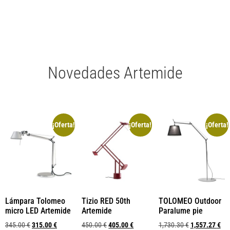
Novedades Artemide
¡Oferta!
¡Oferta!
¡Oferta!
Lámpara Tolomeo
Tizio RED 50th
TOLOMEO Outdoor
micro LED Artemide
Artemide
Paralume pie
345.00
€
315.00
€
450.00
€
405.00
€
1,730.30
€
1,557.27
€